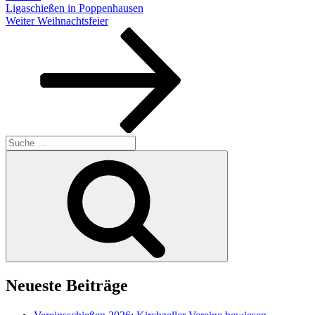
Ligaschießen in Poppenhausen
Nächster
Weiter
Weihnachtsfeier
Beitrag
Suche
nach:
Suchen
Neueste Beiträge