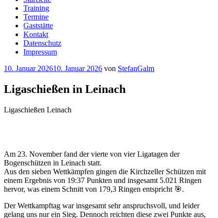
Training
Termine
Gaststätte
Kontakt
Datenschutz
Impressum
Veröffentlicht
10. Januar 2026
10. Januar 2026
von
StefanGalm
am
Ligaschießen in Leinach
Ligaschießen Leinach
Am 23. November fand der vierte von vier Ligatagen der
Bogenschützen in Leinach statt.
Aus den sieben Wettkämpfen gingen die Kirchzeller Schützen mit
einem Ergebnis von 19:37 Punkten und insgesamt 5.021 Ringen
hervor, was einem Schnitt von 179,3 Ringen entspricht 🎯.
Der Wettkampftag war insgesamt sehr anspruchsvoll, und leider
gelang uns nur ein Sieg. Dennoch reichten diese zwei Punkte aus,