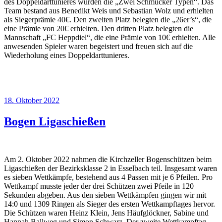
des Doppeldarttunieres wurden die „Zwei Schmucker Typen“. Das
Team bestand aus Benedikt Weis und Sebastian Wolz und erhielten
als Siegerprämie 40€. Den zweiten Platz belegten die „26er’s“, die
eine Prämie von 20€ erhielten. Den dritten Platz belegten die
Mannschaft „FC Heppdiel“, die eine Prämie von 10€ erhielten. Alle
anwesenden Spieler waren begeistert und freuen sich auf die
Wiederholung eines Doppeldarttunieres.
Veröffentlicht
18. Oktober 2022
am
Bogen Ligaschießen
Am 2. Oktober 2022 nahmen die Kirchzeller Bogenschützen beim
Ligaschießen der Bezirksklasse 2 in Esselbach teil. Insgesamt waren
es sieben Wettkämpfe, bestehend aus 4 Passen mit je 6 Pfeilen. Pro
Wettkampf musste jeder der drei Schützen zwei Pfeile in 120
Sekunden abgeben. Aus den sieben Wettkämpfen gingen wir mit
14:0 und 1309 Ringen als Sieger des ersten Wettkampftages hervor.
Die Schützen waren Heinz Klein, Jens Häufglöckner, Sabine und
Hannah Ballweg und Simon Schwarz. Der zweite Wettkampftag