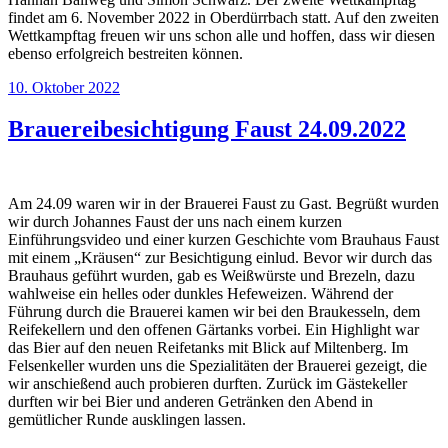
findet am 6. November 2022 in Oberdürrbach statt. Auf den zweiten
Wettkampftag freuen wir uns schon alle und hoffen, dass wir diesen
ebenso erfolgreich bestreiten können.
Veröffentlicht
10. Oktober 2022
am
Brauereibesichtigung Faust 24.09.2022
Am 24.09 waren wir in der Brauerei Faust zu Gast. Begrüßt wurden
wir durch Johannes Faust der uns nach einem kurzen
Einführungsvideo und einer kurzen Geschichte vom Brauhaus Faust
mit einem „Kräusen“ zur Besichtigung einlud. Bevor wir durch das
Brauhaus geführt wurden, gab es Weißwürste und Brezeln, dazu
wahlweise ein helles oder dunkles Hefeweizen. Während der
Führung durch die Brauerei kamen wir bei den Braukesseln, dem
Reifekellern und den offenen Gärtanks vorbei. Ein Highlight war
das Bier auf den neuen Reifetanks mit Blick auf Miltenberg. Im
Felsenkeller wurden uns die Spezialitäten der Brauerei gezeigt, die
wir anschießend auch probieren durften. Zurück im Gästekeller
durften wir bei Bier und anderen Getränken den Abend in
gemütlicher Runde ausklingen lassen.