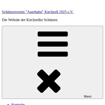
Zum
Inhalt
Schützenverein "Auerhahn" Kirchzell 1925 e.V.
springen
Die Website der Kirchzeller Schützen
Menü
Startseite