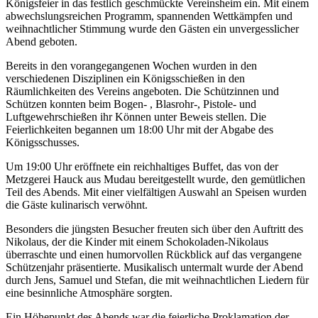
Königsfeier in das festlich geschmückte Vereinsheim ein. Mit einem
abwechslungsreichen Programm, spannenden Wettkämpfen und
weihnachtlicher Stimmung wurde den Gästen ein unvergesslicher
Abend geboten.
Bereits in den vorangegangenen Wochen wurden in den
verschiedenen Disziplinen ein Königsschießen in den
Räumlichkeiten des Vereins angeboten. Die Schützinnen und
Schützen konnten beim Bogen- , Blasrohr-, Pistole- und
Luftgewehrschießen ihr Können unter Beweis stellen. Die
Feierlichkeiten begannen um 18:00 Uhr mit der Abgabe des
Königsschusses.
Um 19:00 Uhr eröffnete ein reichhaltiges Buffet, das von der
Metzgerei Hauck aus Mudau bereitgestellt wurde, den gemütlichen
Teil des Abends. Mit einer vielfältigen Auswahl an Speisen wurden
die Gäste kulinarisch verwöhnt.
Besonders die jüngsten Besucher freuten sich über den Auftritt des
Nikolaus, der die Kinder mit einem Schokoladen-Nikolaus
überraschte und einen humorvollen Rückblick auf das vergangene
Schützenjahr präsentierte. Musikalisch untermalt wurde der Abend
durch Jens, Samuel und Stefan, die mit weihnachtlichen Liedern für
eine besinnliche Atmosphäre sorgten.
Ein Höhepunkt des Abends war die feierliche Proklamation der