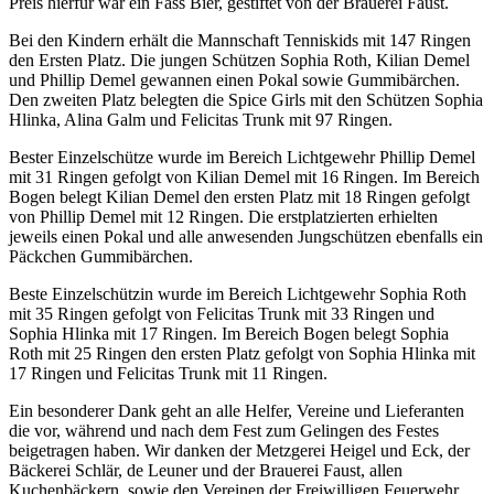
Preis hierfür war ein Fass Bier, gestiftet von der Brauerei Faust.
Bei den Kindern erhält die Mannschaft Tenniskids mit 147 Ringen
den Ersten Platz. Die jungen Schützen Sophia Roth, Kilian Demel
und Phillip Demel gewannen einen Pokal sowie Gummibärchen.
Den zweiten Platz belegten die Spice Girls mit den Schützen Sophia
Hlinka, Alina Galm und Felicitas Trunk mit 97 Ringen.
Bester Einzelschütze wurde im Bereich Lichtgewehr Phillip Demel
mit 31 Ringen gefolgt von Kilian Demel mit 16 Ringen. Im Bereich
Bogen belegt Kilian Demel den ersten Platz mit 18 Ringen gefolgt
von Phillip Demel mit 12 Ringen. Die erstplatzierten erhielten
jeweils einen Pokal und alle anwesenden Jungschützen ebenfalls ein
Päckchen Gummibärchen.
Beste Einzelschützin wurde im Bereich Lichtgewehr Sophia Roth
mit 35 Ringen gefolgt von Felicitas Trunk mit 33 Ringen und
Sophia Hlinka mit 17 Ringen. Im Bereich Bogen belegt Sophia
Roth mit 25 Ringen den ersten Platz gefolgt von Sophia Hlinka mit
17 Ringen und Felicitas Trunk mit 11 Ringen.
Ein besonderer Dank geht an alle Helfer, Vereine und Lieferanten
die vor, während und nach dem Fest zum Gelingen des Festes
beigetragen haben. Wir danken der Metzgerei Heigel und Eck, der
Bäckerei Schlär, de Leuner und der Brauerei Faust, allen
Kuchenbäckern, sowie den Vereinen der Freiwilligen Feuerwehr