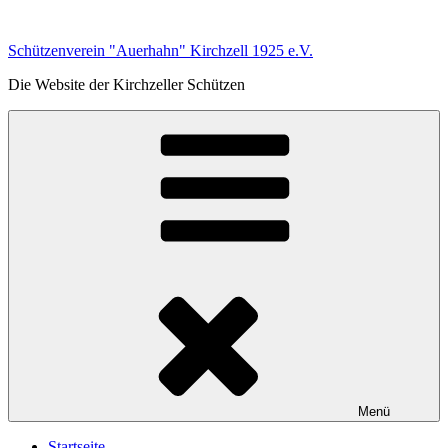
Zum
Inhalt
Schützenverein "Auerhahn" Kirchzell 1925 e.V.
springen
Die Website der Kirchzeller Schützen
Menü
Startseite