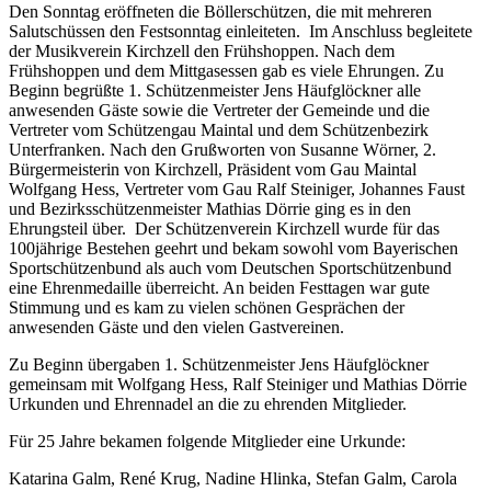
Den Sonntag eröffneten die Böllerschützen, die mit mehreren
Salutschüssen den Festsonntag einleiteten. Im Anschluss begleitete
der Musikverein Kirchzell den Frühshoppen. Nach dem
Frühshoppen und dem Mittgasessen gab es viele Ehrungen. Zu
Beginn begrüßte 1. Schützenmeister Jens Häufglöckner alle
anwesenden Gäste sowie die Vertreter der Gemeinde und die
Vertreter vom Schützengau Maintal und dem Schützenbezirk
Unterfranken. Nach den Grußworten von Susanne Wörner, 2.
Bürgermeisterin von Kirchzell, Präsident vom Gau Maintal
Wolfgang Hess, Vertreter vom Gau Ralf Steiniger, Johannes Faust
und Bezirksschützenmeister Mathias Dörrie ging es in den
Ehrungsteil über. Der Schützenverein Kirchzell wurde für das
100jährige Bestehen geehrt und bekam sowohl vom Bayerischen
Sportschützenbund als auch vom Deutschen Sportschützenbund
eine Ehrenmedaille überreicht. An beiden Festtagen war gute
Stimmung und es kam zu vielen schönen Gesprächen der
anwesenden Gäste und den vielen Gastvereinen.
Zu Beginn übergaben 1. Schützenmeister Jens Häufglöckner
gemeinsam mit Wolfgang Hess, Ralf Steiniger und Mathias Dörrie
Urkunden und Ehrennadel an die zu ehrenden Mitglieder.
Für 25 Jahre bekamen folgende Mitglieder eine Urkunde:
Katarina Galm, René Krug, Nadine Hlinka, Stefan Galm, Carola