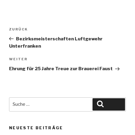
Beitragsnavigation
Vorheriger
ZURÜCK
Beitrag
Bezirksmeisterschaften Luftgewehr
Unterfranken
Nächster
WEITER
Beitrag
Ehrung für 25 Jahre Treue zur Brauerei Faust
Suche
Suchen
nach:
NEUESTE BEITRÄGE