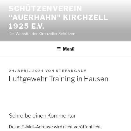
Zum
SCHÜTZENVEREIN
Inhalt
"AUERHAHN" KIRCHZELL
springen
1925 E.V.
Die Website der Kirchzeller Schützen
Menü
VERÖFFENTLICHT
24. APRIL 2024
VON
STEFANGALM
AM
Luftgewehr Training in Hausen
Schreibe einen Kommentar
Deine E-Mail-Adresse wird nicht veröffentlicht.