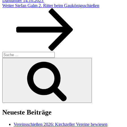
Dartturnier 14.10.2023
Nächster
Weiter
Stefan Galm 2. Ritter beim Gaukönigsschießen
Beitrag
Suche
nach:
Suchen
Neueste Beiträge
Vereinsschießen 2026: Kirchzeller Vereine bewiesen