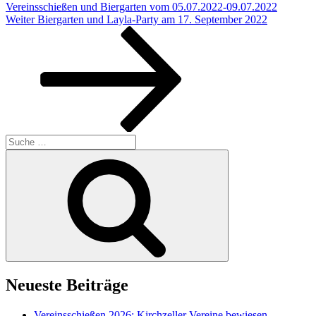
Vereinsschießen und Biergarten vom 05.07.2022-09.07.2022
Nächster
Weiter
Biergarten und Layla-Party am 17. September 2022
Beitrag
Suche
nach:
Suchen
Neueste Beiträge
Vereinsschießen 2026: Kirchzeller Vereine bewiesen